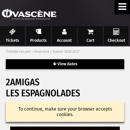
Tickets
Products
Account
Cart
Checkout
TicketAcces.net
>
Ovascène
>
Saison 2026-2027
View dates
2AMIGAS
LES ESPAGNOLADES
To continue, make sure your browser accepts
cookies.