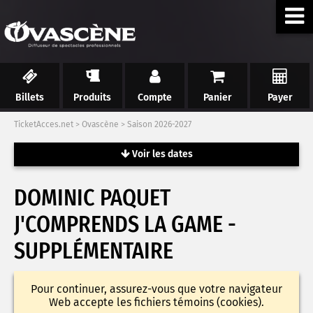
Billets
Produits
Compte
Panier
Payer
TicketAcces.net
>
Ovascène
>
Saison 2026-2027
Voir les dates
DOMINIC PAQUET
J'COMPRENDS LA GAME -
SUPPLÉMENTAIRE
Pour continuer, assurez-vous que votre navigateur
Web accepte les fichiers témoins (cookies).