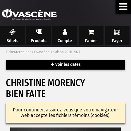
Billets
Produits
Compte
Panier
Payer
TicketAcces.net
>
Ovascène
>
Saison 2026-2027
Voir les dates
CHRISTINE MORENCY
BIEN FAITE
Pour continuer, assurez-vous que votre navigateur
Web accepte les fichiers témoins (cookies).