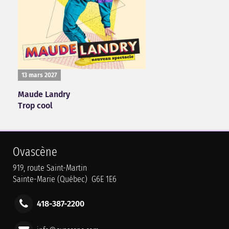
13 mars 2027
Maude Landry
Trop cool
Ovascène
919, route Saint-Martin
Sainte-Marie (Québec) G6E 1E6
418-387-2200