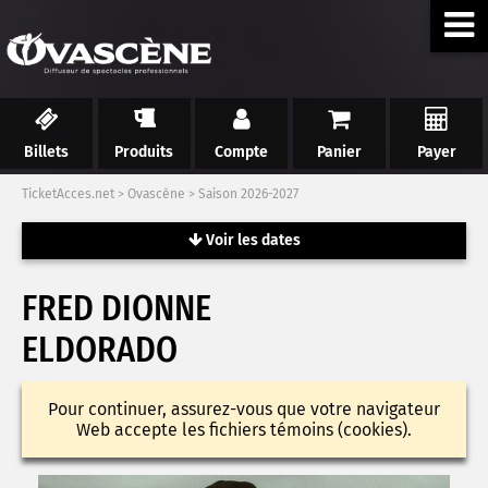
Billets
Produits
Compte
Panier
Payer
TicketAcces.net
>
Ovascène
>
Saison 2026-2027
Voir les dates
FRED DIONNE
ELDORADO
Pour continuer, assurez-vous que votre navigateur
Web accepte les fichiers témoins (cookies).