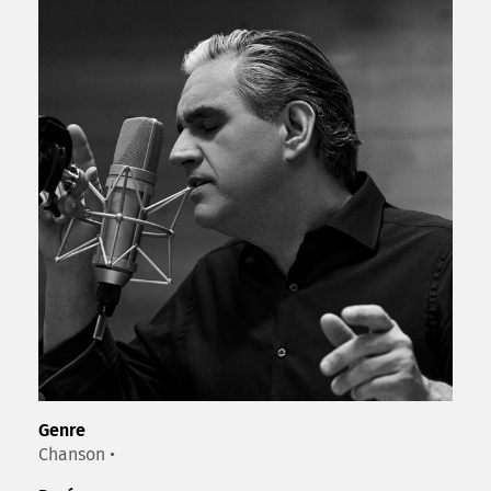
Genre
Chanson •