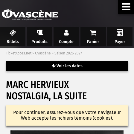
Billets
Produits
Compte
Panier
Payer
TicketAcces.net
>
Ovascène
>
Saison 2026-2027
Voir les dates
MARC HERVIEUX
NOSTALGIA, LA SUITE
Pour continuer, assurez-vous que votre navigateur
Web accepte les fichiers témoins (cookies).