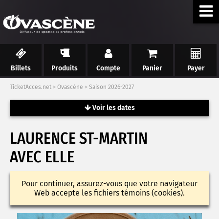
Billets
Produits
Compte
Panier
Payer
TicketAcces.net
>
Ovascène
>
Saison 2026-2027
Voir les dates
LAURENCE ST-MARTIN
AVEC ELLE
Pour continuer, assurez-vous que votre navigateur
Web accepte les fichiers témoins (cookies).