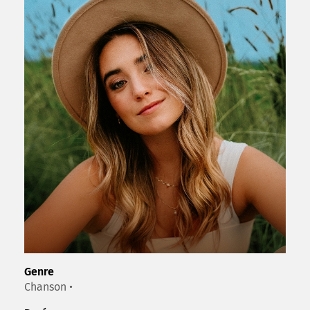
Genre
Chanson •