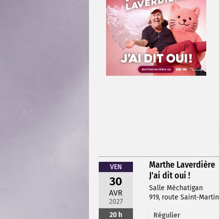
Marthe Laverdière
VEN
J'ai dit oui !
30
Salle Méchatigan
AVR
919, route Saint-Mart
2027
20 h
Régulier