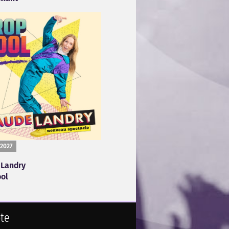
 2027
Landry
ool
te