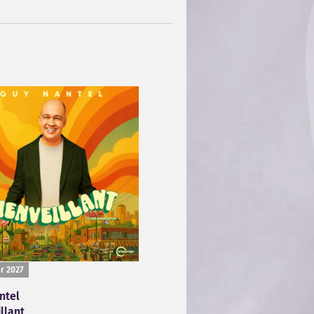
er 2027
ntel
llant