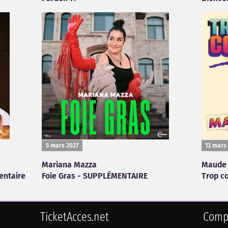
5 mars 2027
13 mars
Mariana Mazza
Maude 
entaire
Foie Gras - SUPPLÉMENTAIRE
Trop c
TicketAcces.net
Comp