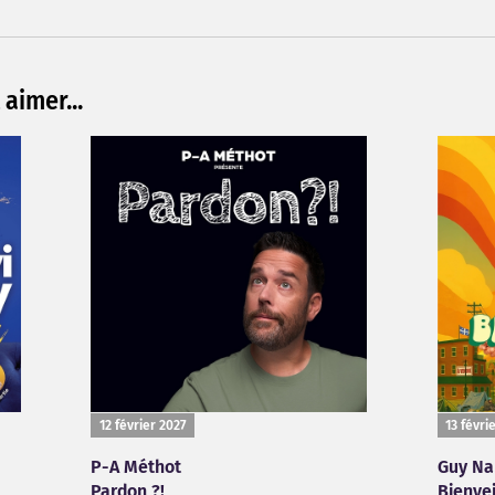
aimer...
12 février 2027
13 févri
P-A Méthot
Guy Na
Pardon ?!
Bienvei