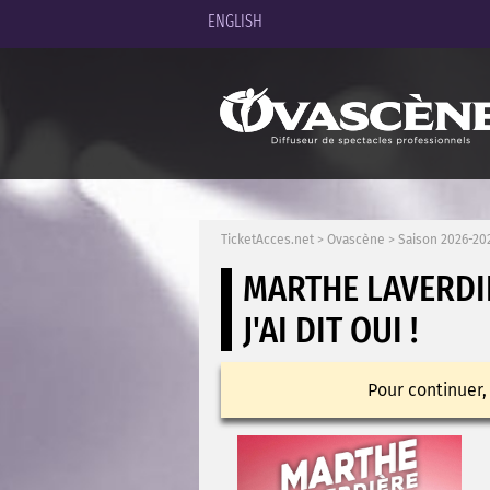
ENGLISH
TicketAcces.net
>
Ovascène
>
Saison 2026-20
MARTHE LAVERDI
J'AI DIT OUI !
Pour continuer,