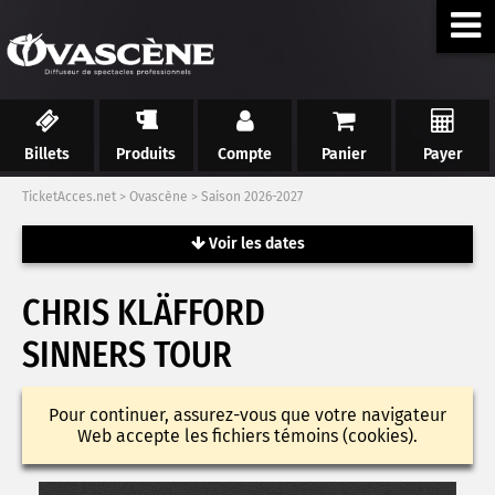
Billets
Produits
Compte
Panier
Payer
TicketAcces.net
>
Ovascène
>
Saison 2026-2027
Voir les dates
CHRIS KLÄFFORD
SINNERS TOUR
Pour continuer, assurez-vous que votre navigateur
Web accepte les fichiers témoins (cookies).