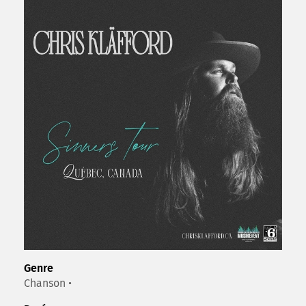
Genre
Chanson •