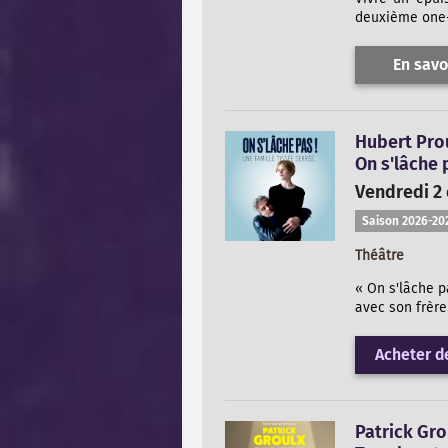
deuxième one-
En savo
Hubert Prou
On s'lâche 
Vendredi 2 
Saison 2026-20
Théâtre
« On s'lâche pa
avec son frère
Acheter de
Patrick Gro