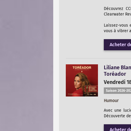
Découvrez CC
Clearwater Rev
Laissez-vous 
vous à vibrer 
Acheter de
Liliane Bla
Toréador
Vendredi 1
Saison 2026-20
Humour
Avec une luci
Découverte de
Acheter de