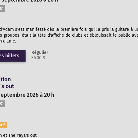
27
d'Adam s'est manifesté dès la première fois qu'il a pris la guitare à un
s groupes, était la tête d'affiche de clubs et éblouissait le public a
n d'âme.
Régulier
s billets
36,00 $
tion
's out
septembre 2026 à 20 h
27
tif
 et The Yaya's out