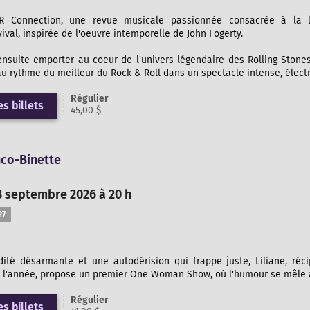
R Connection, une revue musicale passionnée consacrée à la l
ival, inspirée de l'oeuvre intemporelle de John Fogerty.
ensuite emporter au coeur de l'univers légendaire des Rolling Stone
au rythme du meilleur du Rock & Roll dans un spectacle intense, électr
Régulier
s billets
45,00 $
nco-Binette
8 septembre 2026 à 20 h
27
dité désarmante et une autodérision qui frappe juste, Liliane, réci
 l'année, propose un premier One Woman Show, où l'humour se mêle à 
Régulier
s billets