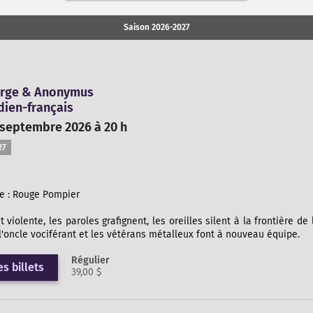
Saison 2026-2027
erge & Anonymus
dien-français
 septembre 2026 à 20 h
27
e : Rouge Pompier
 violente, les paroles grafignent, les oreilles silent à la frontière de
l'oncle vociférant et les vétérans métalleux font à nouveau équipe.
Régulier
s billets
39,00 $