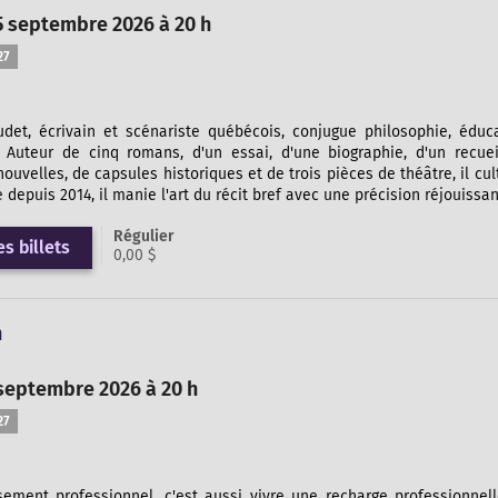
5 septembre 2026 à 20 h
27
et, écrivain et scénariste québécois, conjugue philosophie, éduc
 Auteur de cinq romans, d'un essai, d'une biographie, d'un recue
nouvelles, de capsules historiques et de trois pièces de théâtre, il cu
 depuis 2014, il manie l'art du récit bref avec une précision réjouissan
Régulier
s billets
0,00 $
n
septembre 2026 à 20 h
27
sement professionnel, c'est aussi vivre une recharge professionnell