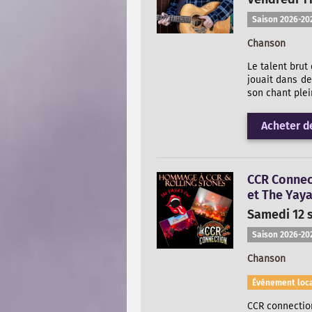
Saison 2026-20
Chanson
Le talent brut 
jouait dans de
son chant plei
Acheter de
CCR Connec
et The Yaya
Samedi 12 
Saison 2026-20
Chanson
Événement loca
CCR connection