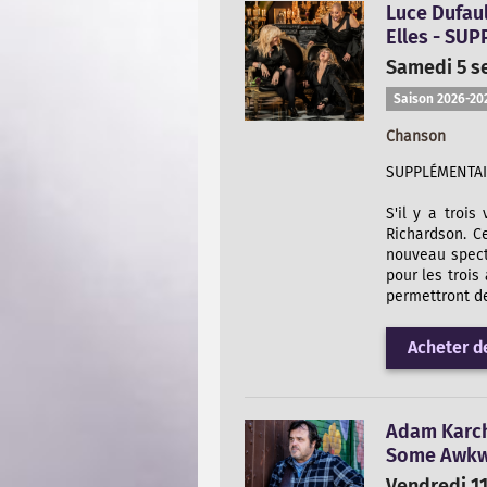
Luce Dufaul
Elles - SU
Samedi 5 s
Saison 2026-20
Chanson
SUPPLÉMENTAI
S'il y a troi
Richardson. C
nouveau spect
pour les trois
permettront de 
Acheter de
Adam Karc
Some Awkw
Vendredi 1