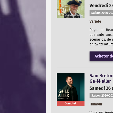
Vendredi 2
Saison 2026-20
Variété
Raymond Beaud
quarante ans.
scénarios, de 
en twittérature
Acheter de
Sam Breto
Ga-lé aller
Samedi 26 
Saison 2026-20
Complet
Humour
Vivre un épui