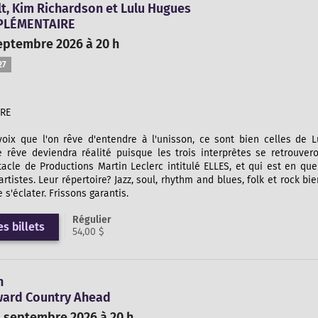
t, Kim Richardson et Lulu Hugues
PPLÉMENTAIRE
eptembre 2026 à 20 h
27
RE
s voix que l'on rêve d'entendre à l'unisson, ce sont bien celles de
e rêve deviendra réalité puisque les trois interprètes se retrouv
acle de Productions Martin Leclerc intitulé ELLES, et qui est en qu
 artistes. Leur répertoire? Jazz, soul, rhythm and blues, folk et rock b
s'éclater. Frissons garantis.
Régulier
s billets
54,00 $
h
ard Country Ahead
1 septembre 2026 à 20 h