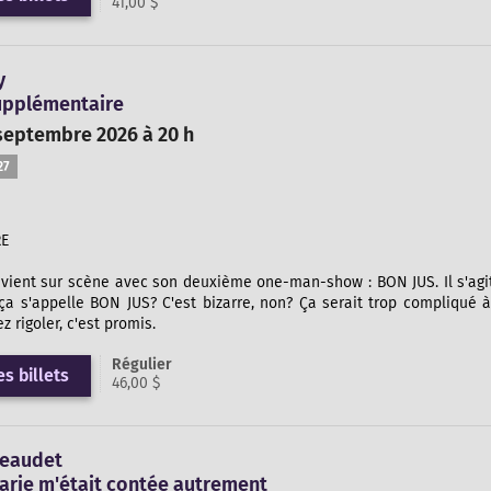
41,00 $
y
Supplémentaire
septembre 2026 à 20 h
27
E
vient sur scène avec son deuxième one-man-show : BON JUS. Il s'agit
 ça s'appelle BON JUS? C'est bizarre, non? Ça serait trop compliqué 
ez rigoler, c'est promis.
Régulier
s billets
46,00 $
eaudet
arie m'était contée autrement